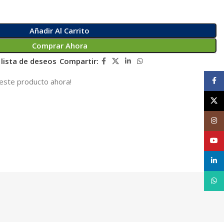
Añadir Al Carrito
Comprar Ahora
 lista de deseos
Compartir:
Face
este producto ahora!
X
Inst
YouT
linke
What