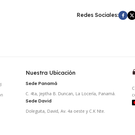
Redes Sociales:
Nuestra Ubicación
Sede Panamá
d
C
C. 4ta, Jeptha B. Duncan, La Locería, Panamá.
ón
c
Sede David
Doleguita, David, Av. 4a oeste y C.K Nte.