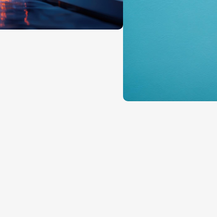
Soluciones 
automotriz
Excelentes para alcanzar
detalles y aplicaciones
Conocer más