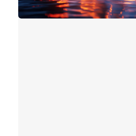
Tratamiento eficiente
del agua
Excelente para prevenir la acumulación de bacterias
Conocer Más