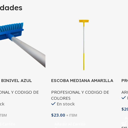
dades
 BINIVEL AZUL
ESCOBA MEDIANA AMARILLA
PR
TO
PROCHEM
ONAL Y CODIGO DE
PROFESIONAL Y CODIGO DE
AR
S
COLORES
ck
En stock
$
2
$
23.00
ITBM
+ ITBM
A
l Carrito
Añadir Al Carrito