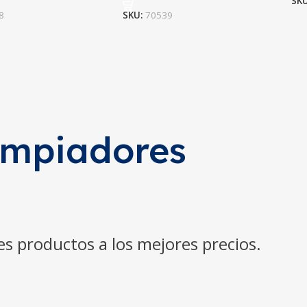
SK
8
SKU:
70539
limpiadores
es productos a los mejores precios.