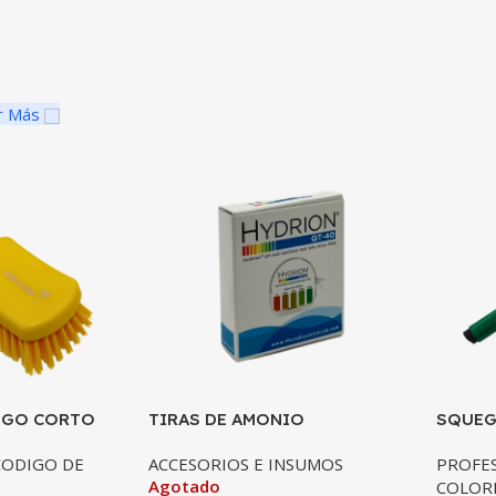
r Más
NGO CORTO
TIRAS DE AMONIO
SQUEG
CUATERNARIO ENTRE 0-500
VERDE
CODIGO DE
ACCESORIOS E INSUMOS
PROFES
PPM
PULGA
Agotado
COLOR