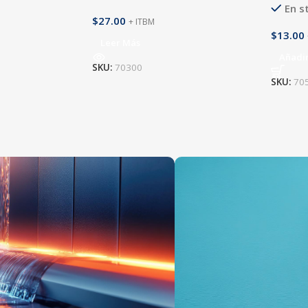
En s
$
27.00
+ ITBM
$
13.00
Leer Más
Añadir
SKU:
70300
SKU:
70