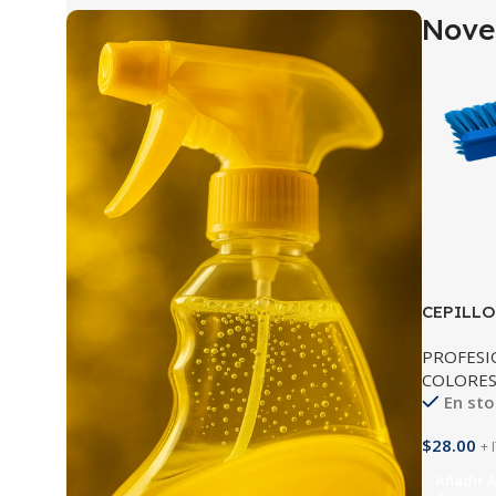
Nove
CEPILLO
COMPLE
PROFESI
COLORE
En sto
$
28.00
+ 
Añadir A