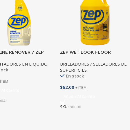
INE REMOVER / ZEP
ZEP WET LOOK FLOOR
RCIAL
POLISH/ ZEP COMMERCIAL
NTADORES EN LIQUIDO
BRILLADORES / SELLADORES DE
tock
SUPERFICIES
En stock
 ITBM
$
62.00
+ ITBM
 Al Carrito
Añadir Al Carrito
004
SKU:
80000