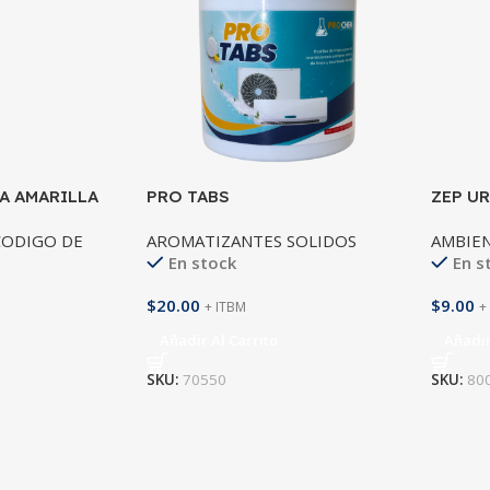
A AMARILLA
PRO TABS
ZEP UR
COMME
CODIGO DE
AROMATIZANTES SOLIDOS
AMBIE
En stock
En s
$
20.00
$
9.00
+ ITBM
+
Añadir Al Carrito
Añadir
SKU:
70550
SKU:
80