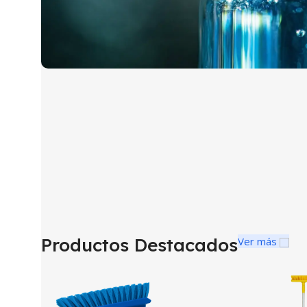
Limpieza que bri
tecnología y c
Descubre nuestras soluciones de higie
diseñadas para superar tus exp
Ver Productos
Productos Destacados
Ver más