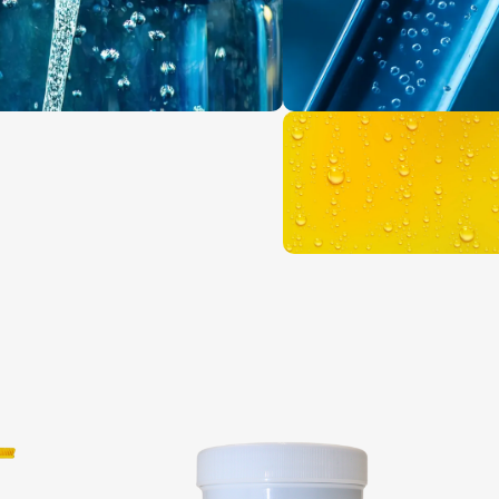
lla con
Innovación
alidad
tu espacio
ne y mantenimiento
Tecnología en limpieza qu
ectativas.
Acerca de nosotros
Tratamiento efici
del agua para prev
acumulación de ba
Conocer más