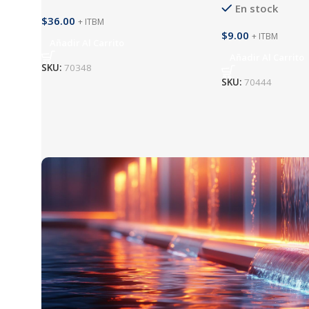
En stock
$
36.00
+ ITBM
$
9.00
+ ITBM
Añadir Al Carrito
Añadir Al Carrito
SKU:
70348
SKU:
70444