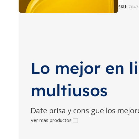
SKU:
7047
Aromatizantes y
control olor
Perfecto para cualquier espacio y
amigables con el medio ambiente.
Lo mejor en 
Ver más
multiusos
Date prisa y consigue los mejor
Ver más productos