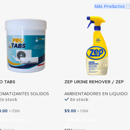
Más Productos
O TABS
ZEP URINE REMOVER / ZEP
COMMERCIAL
OMATIZANTES SOLIDOS
AMBIENTADORES EN LIQUIDO
En stock
En stock
0.00
$
9.00
+ ITBM
+ ITBM
ñadir Al Carrito
Añadir Al Carrito