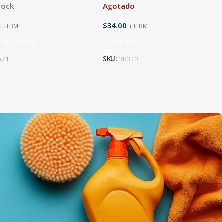
tock
Agotado
$
34.00
+ ITBM
+ ITBM
 Al Carrito
Leer Más
571
SKU:
30312