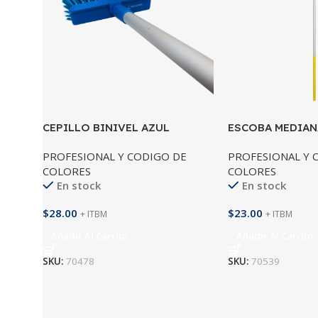
CEPILLO BINIVEL AZUL
ESCOBA MEDIAN
COMPLETO
PROCHEM
PROFESIONAL Y CODIGO DE
PROFESIONAL Y 
COLORES
COLORES
En stock
En stock
$
28.00
$
23.00
+ ITBM
+ ITBM
Añadir Al Carrito
Añadir Al Carrito
SKU:
70478
SKU:
70539