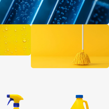
 que transforma
e cuida tu entorno y el planeta.
ente
enir la
cterias
Implementos de limpieza
Excelentes para alcanzar
detalles y aplicaciones
Concer más