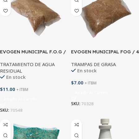
EVOGEN MUNICIPAL F.O.G /
EVOGEN MUNICIPAL FOG / 4
BOLSA DE 8 ONZ
ONZ
TRATAMIENTO DE AGUA
TRAMPAS DE GRASA
En stock
RESIDUAL
En stock
$
7.00
+ ITBM
$
11.00
+ ITBM
Añadir Al Carrito
Añadir Al Carrito
SKU:
70328
SKU:
70548