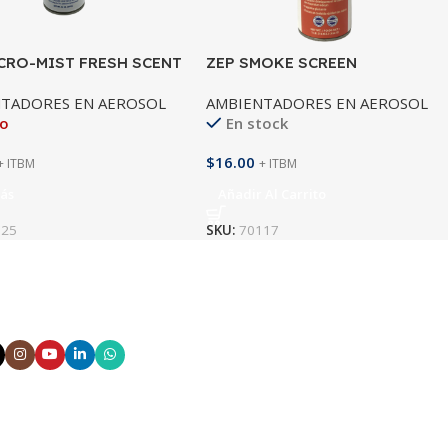
CRO-MIST FRESH SCENT
ZEP SMOKE SCREEN
TADORES EN AEROSOL
AMBIENTADORES EN AEROSOL
do
En stock
$
16.00
+ ITBM
+ ITBM
ás
Añadir Al Carrito
125
SKU:
70117