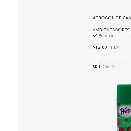
AEROSOL DE CAN
AMBIENTADORES 
En stock
$
12.00
+ ITBM
Añadir Al Carrito
SKU:
70619