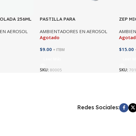
COLADA 256ML
PASTILLA PARA
ZEP MI
REFRIGERADORAS
EN AEROSOL
AMBIENTADORES EN AEROSOL
AMBIEN
Agotado
Agota
$
9.00
$
15.00
+ ITBM
Leer Más
Leer M
SKU:
80005
SKU:
70
Redes Sociales: