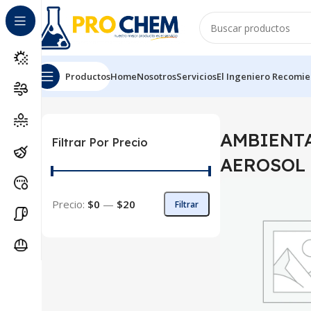
Productos
Home
Nosotros
Servicios
El Ingeniero Recomi
Inicio
AROMATIZANTE Y CONTROL DE OLOR
AMBIENT
AMBIENT
Filtrar Por Precio
AEROSOL
Precio:
$0
—
$20
Filtrar