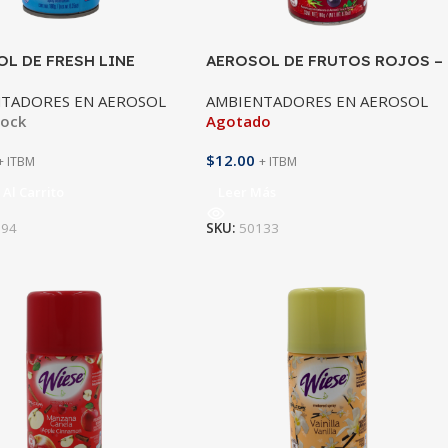
L DE FRESH LINE
AEROSOL DE FRUTOS ROJOS –
256 ML
TADORES EN AEROSOL
AMBIENTADORES EN AEROSOL
tock
Agotado
$
12.00
+ ITBM
+ ITBM
 Al Carrito
Leer Más
594
SKU:
50133