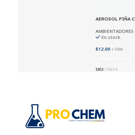
AEROSOL PIÑA 
AMBIENTADORES 
En stock
$
12.00
+ ITBM
Añadir Al Carrito
SKU:
70614