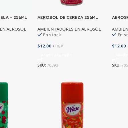
ELA – 256ML
AEROSOL DE CEREZA 256ML
AEROSO
256ML
EN AEROSOL
AMBIENTADORES EN AEROSOL
AMBIEN
En stock
En s
$
12.00
$
12.00
+ ITBM
Añadir Al Carrito
Añadir
SKU:
70593
SKU:
70