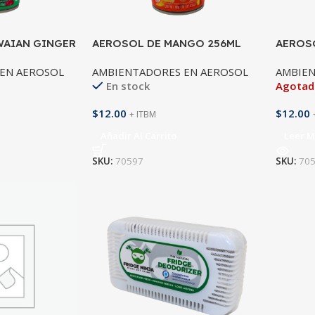
WAIAN GINGER
AEROSOL DE MANGO 256ML
AEROS
256ML
EN AEROSOL
AMBIENTADORES EN AEROSOL
AMBIEN
En stock
Agota
$
12.00
$
12.00
+ ITBM
Añadir Al Carrito
Leer M
SKU:
70597
SKU:
70