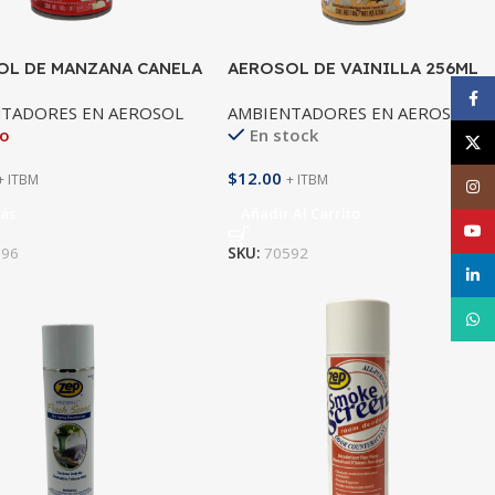
OL DE MANZANA CANELA
AEROSOL DE VAINILLA 256ML
Face
TADORES EN AEROSOL
AMBIENTADORES EN AEROSOL
do
En stock
X
$
12.00
+ ITBM
+ ITBM
Inst
ás
Añadir Al Carrito
YouT
596
SKU:
70592
linke
What