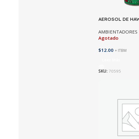
AEROSOL DE HA
256ML
AMBIENTADORES 
Agotado
$
12.00
+ ITBM
Leer Más
SKU:
70595