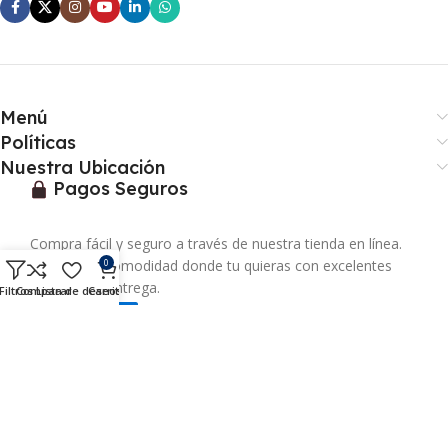
Menú
Políticas
Nuestra Ubicación
Pagos Seguros
Compra fácil y seguro a través de nuestra tienda en línea.
0
Recibe con comodidad donde tu quieras con excelentes
tiempos de entrega.
Filtros
Comparar
Lista de deseos
Carrito
Prochemp SA
Todos los derechos reservados 2026
Desarrollado por: