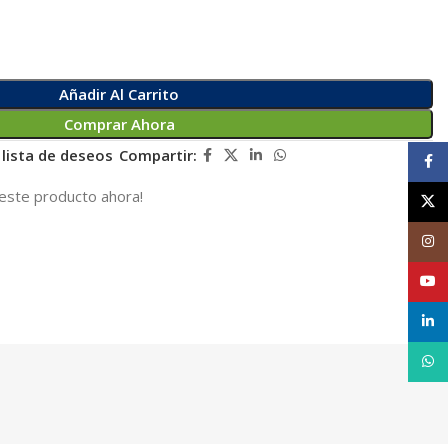
Añadir Al Carrito
Comprar Ahora
 lista de deseos
Compartir:
Face
este producto ahora!
X
Inst
YouT
linke
What