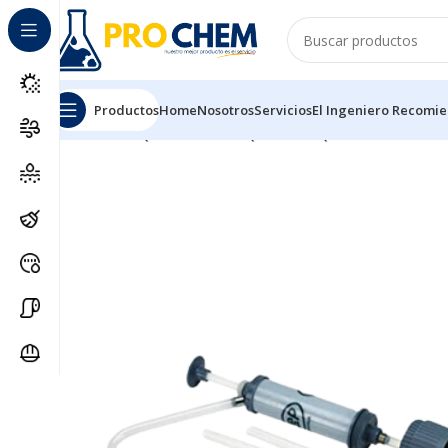
Productos
Home
Nosotros
Servicios
El Ingeniero Recomi
Inicio
MAQUINARIAS Y EQUIPOS
EQUIPOS DOSIFIC