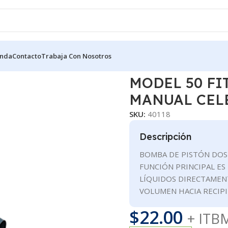
enda
Contacto
Trabaja Con Nosotros
ADORES
MODEL 50 FITS ALL PUMP/BOMBA ZEP MANUAL CELES
MODEL 50 FI
MANUAL CEL
SKU:
40118
Descripción
BOMBA DE PISTÓN DOS
FUNCIÓN PRINCIPAL ES
LÍQUIDOS DIRECTAMEN
VOLUMEN HACIA RECIP
$
22.00
+ ITB