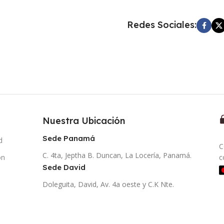
Redes Sociales:
Nuestra Ubicación
Sede Panamá
d
C
C. 4ta, Jeptha B. Duncan, La Locería, Panamá.
ón
c
Sede David
Doleguita, David, Av. 4a oeste y C.K Nte.