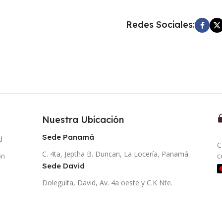
Redes Sociales:
Nuestra Ubicación
Sede Panamá
d
C
C. 4ta, Jeptha B. Duncan, La Locería, Panamá.
ón
c
Sede David
Doleguita, David, Av. 4a oeste y C.K Nte.