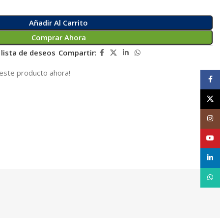
Añadir Al Carrito
Comprar Ahora
 lista de deseos
Compartir:
este producto ahora!
Face
X
Inst
YouT
linke
What