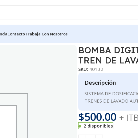
enda
Contacto
Trabaja Con Nosotros
LIZADAS
BOMBA DIGITAL KNIGHT- UMP 100/200 – TREN DE 
BOMBA DIGIT
TREN DE LA
SKU:
40132
Descripción
SISTEMA DE DOSIFICAC
TRENES DE LAVADO AUT
$
500.00
+ IT
2 disponibles