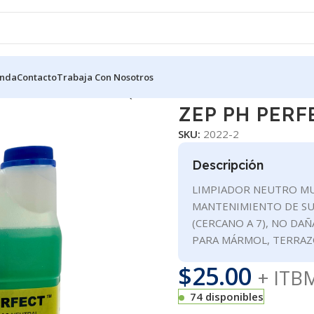
enda
Contacto
Trabaja Con Nosotros
TIUSOS
MULTIUSO EN LIQUIDO
ZEP PH PERFECT – 7451110
ZEP PH PERFE
SKU:
2022-2
Descripción
LIMPIADOR NEUTRO MUL
MANTENIMIENTO DE SU
(CERCANO A 7), NO DAÑ
PARA MÁRMOL, TERRAZO
$
25.00
+ ITB
74 disponibles