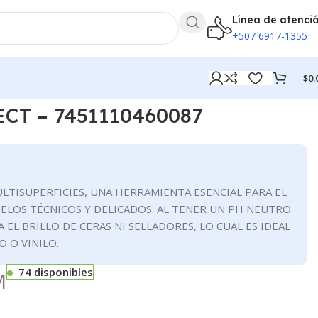
Línea de atenci
+507 6917-1355
$
0.
460087
CT – 7451110460087
TISUPERFICIES, UNA HERRAMIENTA ESENCIAL PARA EL
ELOS TÉCNICOS Y DELICADOS. AL TENER UN PH NEUTRO
A EL BRILLO DE CERAS NI SELLADORES, LO CUAL ES IDEAL
 O VINILO.
74 disponibles
M