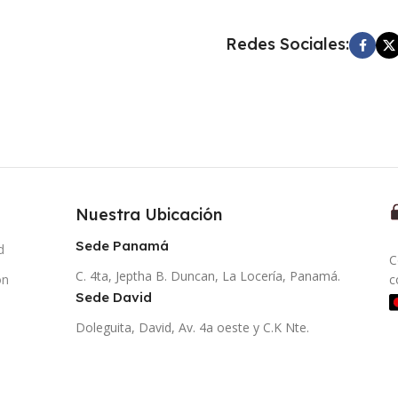
Redes Sociales:
Nuestra Ubicación
Sede Panamá
d
C
C. 4ta, Jeptha B. Duncan, La Locería, Panamá.
ón
c
Sede David
Doleguita, David, Av. 4a oeste y C.K Nte.