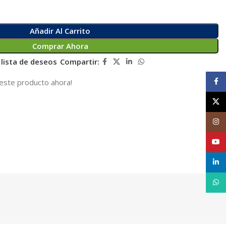
Añadir Al Carrito
Comprar Ahora
 lista de deseos
Compartir:
Face
este producto ahora!
X
Inst
YouT
linke
What