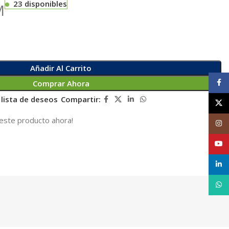
23 disponibles
M
Añadir Al Carrito
Face
Comprar Ahora
 lista de deseos
Compartir:
X
este producto ahora!
Inst
YouT
linke
What