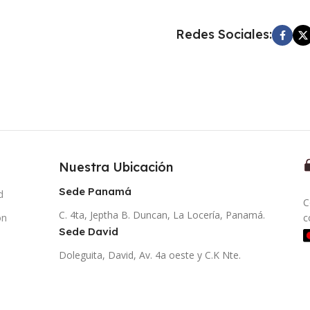
Redes Sociales:
Nuestra Ubicación
Sede Panamá
d
C
C. 4ta, Jeptha B. Duncan, La Locería, Panamá.
ón
c
Sede David
Doleguita, David, Av. 4a oeste y C.K Nte.