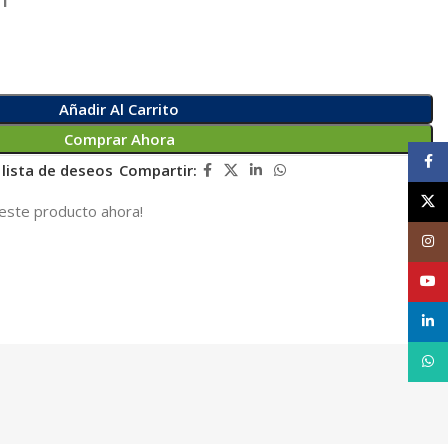
Añadir Al Carrito
Comprar Ahora
Face
 lista de deseos
Compartir:
X
este producto ahora!
Inst
YouT
linke
What