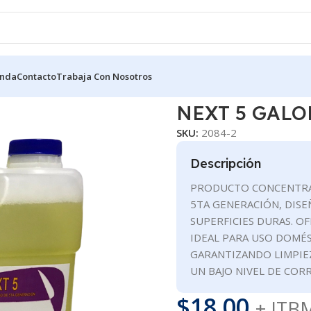
enda
Contacto
Trabaja Con Nosotros
USO HOGAR
NEXT 5 GALON
NEXT 5 GALO
SKU:
2084-2
Descripción
PRODUCTO CONCENTRA
5TA GENERACIÓN, DISE
SUPERFICIES DURAS. O
IDEAL PARA USO DOMÉS
GARANTIZANDO LIMPIE
UN BAJO NIVEL DE CORR
$
18.00
+ ITB