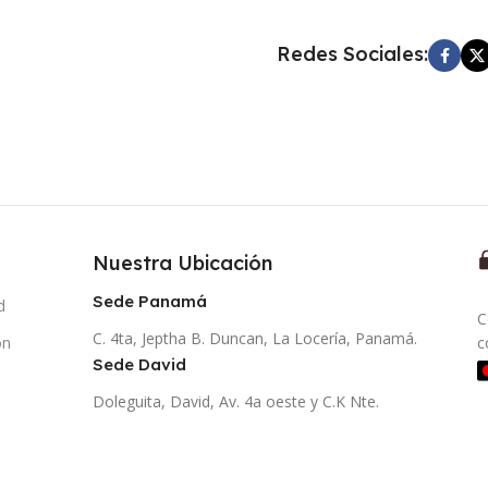
Redes Sociales:
Nuestra Ubicación
Sede Panamá
d
C
C. 4ta, Jeptha B. Duncan, La Locería, Panamá.
ón
c
Sede David
Doleguita, David, Av. 4a oeste y C.K Nte.