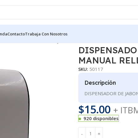
enda
Contacto
Trabaja Con Nosotros
ADORES
DISPENSADOR DE JABON BLANCO MANUAL RELLENABL
DISPENSADO
MANUAL REL
SKU:
50117
Descripción
DISPENSADOR DE JABO
$
15.00
+ ITB
920 disponibles