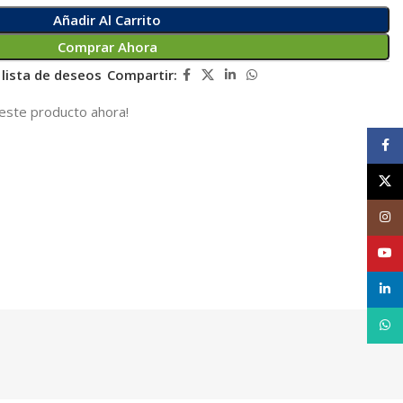
Añadir Al Carrito
Comprar Ahora
 lista de deseos
Compartir:
este producto ahora!
Face
X
Inst
YouT
linke
What