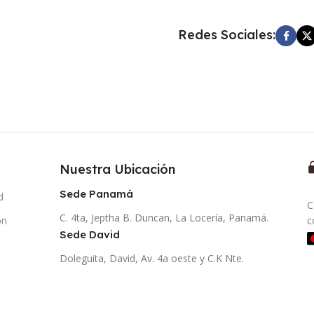
Redes Sociales:
Nuestra Ubicación
Sede Panamá
d
C
C. 4ta, Jeptha B. Duncan, La Locería, Panamá.
ón
c
Sede David
Doleguita, David, Av. 4a oeste y C.K Nte.