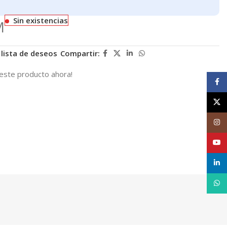
Sin existencias
M
 lista de deseos
Compartir:
este producto ahora!
Face
X
Inst
YouT
linke
What