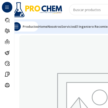
Productos
Home
Nosotros
Servicios
El Ingeniero Recomi
Inicio
Familia 30
Subfamilia 4
CANASTAS PARA BOTELL