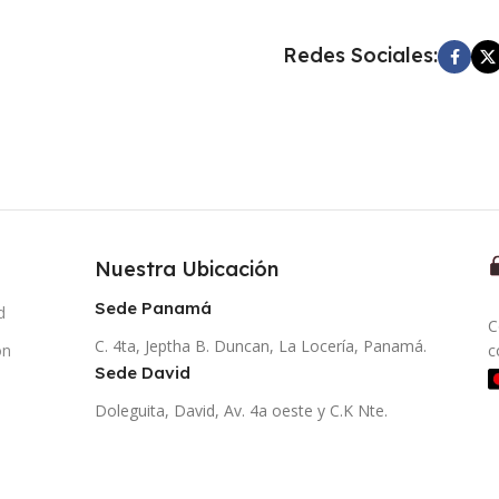
Redes Sociales:
Nuestra Ubicación
Sede Panamá
d
C
C. 4ta, Jeptha B. Duncan, La Locería, Panamá.
ón
c
Sede David
Doleguita, David, Av. 4a oeste y C.K Nte.