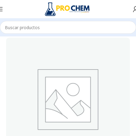
Inicio
Familia 27
Subfamilia 4