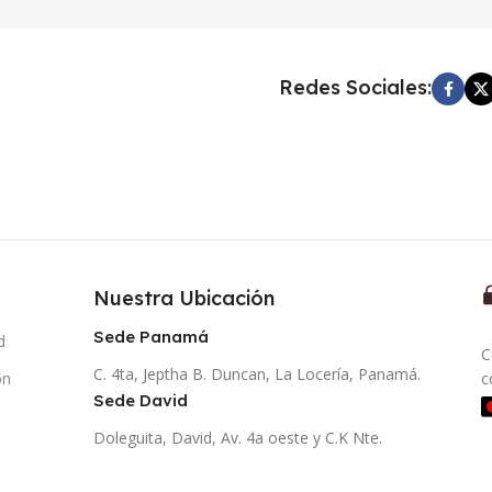
Redes Sociales:
Nuestra Ubicación
Sede Panamá
d
C
C. 4ta, Jeptha B. Duncan, La Locería, Panamá.
ón
c
Sede David
Doleguita, David, Av. 4a oeste y C.K Nte.