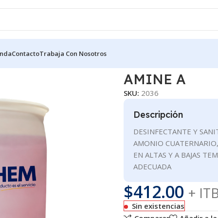
enda
Contacto
Trabaja Con Nosotros
USO PROFESIONAL
AMINE A
AMINE A
SKU:
2036
Descripción
DESINFECTANTE Y SANI
AMONIO CUATERNARIO, 
EN ALTAS Y A BAJAS T
ADECUADA
$
412.00
+ IT
Sin existencias
Comparar
Añadir a la